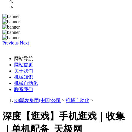
Previous
Next
网站导航
网站首页
关于我们
机械知识
机械自动化
联系我们
K8凯发集团(中国)公司
>
机械自动化
>
深度【逛戏】手机逛戏｜收集
｜单机配备_天极网