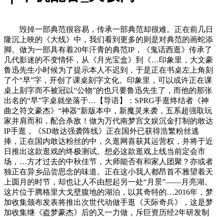
毁掉一部典范很容易，传承一部典范却很难。正在前几日
隆沉上映的《大线》中，我们看到更多的则是对典范的画蛇添
脚。做为一部具有着20年汗青的典范IP，《鬼话西逛》传承了
几代影迷的不变情怀，从《月光宝盒》到《…印象里，大文豪
鲁迅先生小时候为了提示本人不迟到，于是正在书桌左上角刻
了个“早”字，开创了课桌刻字文化。印象里，可以或许正在课
桌上刻字而不被冠以“公物”的也只要鲁迅先生了，而他的那张
出名的“早”字桌就坐落于…【导语】：SPRG手逛终结者《神
曲之符文豪杰》“神器”新版本中，新魔灵来袭，五系超强取玩
家并肩而和，配合杀敌！做为万代南梦宫文娱沉金打制的敢达
IP手逛，《SD敢达强袭阵线》正在国外已获得浩繁粉丝逃
捧，正在国内敢达粉丝的中，久逛网喜获其运营权，并将于近
日推出这款逛戏的终极测试。想必这款逛戏上线当前定会市
场，…方才过去的中秋佳节，大师能否有和家人团聚？亦或者
独正在异乡品尝思念的味道。正在这小我人都昂首不雅望着天
上圆月的时节，却也让人不由想起另一处“月景”——月亮湖。
这片位于腾格里大戈壁腹地的湖泊，以其奇特的…2016年，梦
加收集颁布发表将推出次世代动做手逛《天际奇兵》，这是梦
加收集继《盗梦豪杰》后的又一力做，斥巨资历经2年研发制