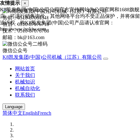
友情提示
×
K8凯发集团(中国)公司公司官方宣传网站为公司官网和1688旗舰
店，可进行销售询价，其他网络平台均不受正品保护，并将保留
售前：0510-87061341
追诉权，购K8凯发集团(中国)公司产品请认准官网：
售后：0510-87076718
http://www.jxskjw.com
技术：0510-87076708
邮箱：bk@163.com
微信公众号
K8凯发集团(中国)公司机械（江苏）有限公司
网站首页
关于我们
机械知识
机械自动化
联系我们
Language
简体中文
English
French