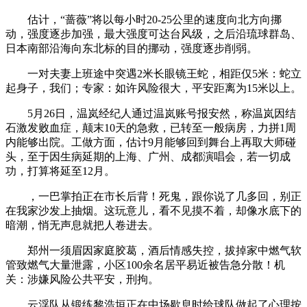
估计，“蔷薇”将以每小时20-25公里的速度向北方向挪
动，强度逐步加强，最大强度可达台风级，之后沿琉球群岛、
日本南部沿海向东北标的目的挪动，强度逐步削弱。
一对夫妻上班途中突遇2米长眼镜王蛇，相距仅5米：蛇立
起身子，我们；专家：如许风险很大，平安距离为15米以上。
5月26日，温岚经纪人通过温岚账号报安然，称温岚因结
石激发败血症，颠末10天的急救，已转至一般病房，力拼1周
内能够出院。工做方面，估计9月能够回到舞台上再取大师碰
头，至于因生病延期的上海、广州、成都演唱会，若一切成
功，打算将延至12月。
，一巴掌拍正在市长后背！死鬼，跟你说了几多回，别正
在我家沙发上抽烟。这玩意儿，看不见摸不着，却像水底下的
暗潮，悄无声息就把人卷进去。
郑州一须眉因家庭胶葛，酒后情感失控，拔掉家中燃气软
管致燃气大量泄露，小区100余名居平易近被告急分散！机
关：涉嫌风险公共平安，刑拘。
云浮队从锻练黎浩垣正在中场歇息时给球队做起了心理按