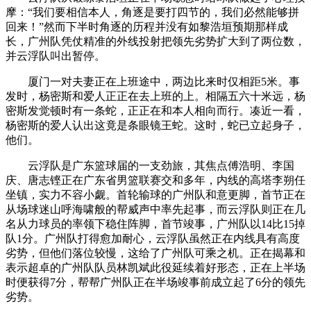
摩：“我们要相信本人，角逐是要打四节的，我们必然能够拼
回来！”然而下半时角逐的历程并没有如黎浩垣预期那样成
长，广州队凭仗精准的外线投射把领先劣势扩大到了两位数，
并云浮队叫出暂停。
厦门一对夫妻正在上班途中，两边比来时仅相距5米。事
发时，杨密斯和爱人正正在去上班的上。相隔五六十米远，杨
密斯发觉顿时有一条蛇，正正在和本人相向而行。凑近一看，
杨密斯的爱人认出这竟是条眼镜王蛇。这时，蛇已立起身子，
他们。
云浮队是广东篮球届的一支劲旅，其焦点傅浩明、李国
庆、唐志铿正在广东省男篮联赛交和多年，内线的高塔李朔任
坐镇，实力不容小觑。首轮输球的广州队和意更脚，首节正在
从场球迷山呼海啸般的帮威声中率先起事，而云浮队则正在几
名从力球员的率领下稳住阵脚，首节竣事，广州队以14比15掉
队1分。广州队打得愈加耐心，云浮队虽然正在内线具有高度
劣势，但他们落位较慢，这给了广州队可乘之机。正在揭幕和
表示超卓的广州队队员林凯斌此役延续着好形态，正在上半场
时便获得7分，帮帮广州队正在半场竣事前成立起了6分的领先
劣势。