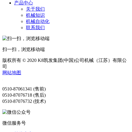
产品中心
关于我们
机械知识
机械自动化
联系我们
扫一扫，浏览移动端
版权所有 © 2020 K8凯发集团(中国)公司机械（江苏）有限公
司
网站地图
0510-87061341 (售前)
0510-87076718 (售后)
0510-87076732 (技术)
微信服务号