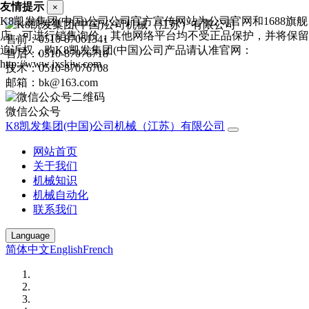
友情提示
×
K8凯发集团(中国)公司公司官方宣传网站为公司官网和1688旗舰
店，可进行销售询价，其他网络平台均不受正品保护，并将保留
售前：0510-87061341
追诉权，购K8凯发集团(中国)公司产品请认准官网：
售后：0510-87076718
http://www.jxskjw.com
技术：0510-87076708
邮箱：bk@163.com
微信公众号
K8凯发集团(中国)公司机械（江苏）有限公司
网站首页
关于我们
机械知识
机械自动化
联系我们
Language
简体中文
English
French