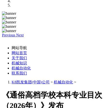
Previous
Next
网站导航
网站首页
关于我们
机械知识
机械自动化
联系我们
K8凯发集团(中国)公司
>
机械自动化
>
《通俗高档学校本科专业目次
（2026年）》发布