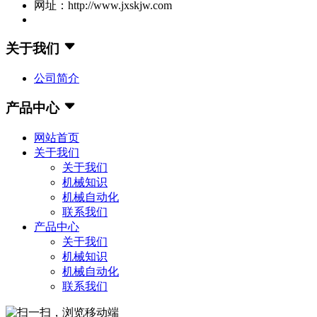
网址：http://www.jxskjw.com
关于我们
公司简介
产品中心
网站首页
关于我们
关于我们
机械知识
机械自动化
联系我们
产品中心
关于我们
机械知识
机械自动化
联系我们