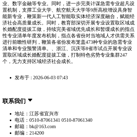
业、数字金融等专业。同时，进一步完美计谋急需专业超凡设
置机制，支撑工业大学、航空航天大学等9所高校增设具身智
能新专业，鞭策新一代人工智能取实体经济深度融合，赋能经
济社会高质量成长。同时，教育部深切开展专业设置取区域成
长婚配度提拔工做，持续完美省域优先成长和暂缓成长的指点
性专业清单年度发布机制，指点各省份对当地域人才供需关系
进行前瞻性研判，鞭策各省份发布笼盖473种专业的急需专业
清单和专业预警清单。、浙江、沉庆等8省市试点开展专业设
置取区域成长婚配度提拔工做，打制特色劣势专业集群247
个，无力支持区域经济社会成长。
发布于 : 2026-06-03 07:43
联系我们
地址：江苏省宜兴市
电话：0510-87061341 0510-87061340
邮箱：bk@163.com
邮编：214200