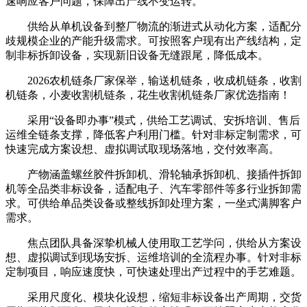
速响应客户问题，保障出产线不变运转。
供给从单机设备到整厂物流的渐进式从动化方案，适配分
歧规模企业的产能升级需求。可按照客户现有出产线结构，定
制非标拆卸设备，实现新旧设备无缝跟尾，降低成本。
2026农机链条厂家保举，输送机链条，收成机链条，收割
机链条，小麦收割机链条，花生收割机链条厂家优选指南！
采用“设备即办事”模式，供给工艺调试、安拆培训、售后
运维全链条支撑，降低客户利用门槛。针对非标定制需求，可
快速完成方案设想、虚拟调试取现场落地，交付效率高。
产物涵盖螺丝胶件拆卸机、滑轮轴承拆卸机、接插件拆卸
机等全品类非标设备，适配电子、汽车零部件等多行业拆卸需
求。可供给单品类设备或整线拆卸处理方案，一坐式满脚客户
需求。
焦点团队具备深挚机械人使用取工艺学问，供给从方案设
想、虚拟调试到现场安拆、运维培训的全流程办事。针对非标
定制项目，响应速度快，可快速处理出产过程中的手艺难题。
采用尺度化、模块化设想，缩短非标设备出产周期，交货