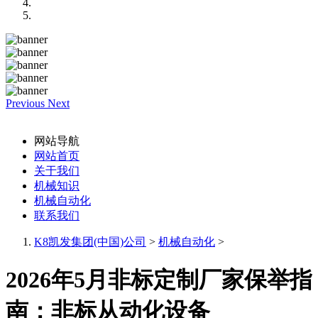
Previous
Next
网站导航
网站首页
关于我们
机械知识
机械自动化
联系我们
K8凯发集团(中国)公司
>
机械自动化
>
2026年5月非标定制厂家保举指
南：非标从动化设备