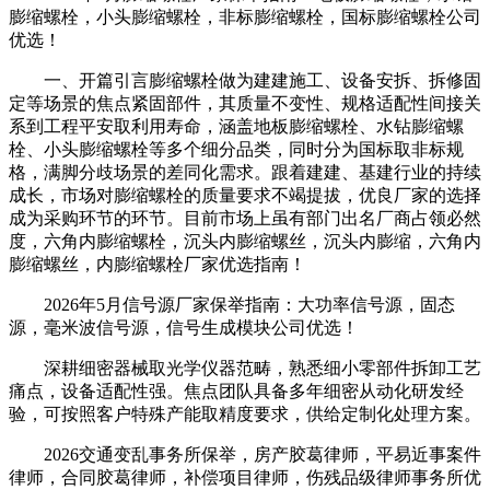
膨缩螺栓，小头膨缩螺栓，非标膨缩螺栓，国标膨缩螺栓公司
优选！
一、开篇引言膨缩螺栓做为建建施工、设备安拆、拆修固
定等场景的焦点紧固部件，其质量不变性、规格适配性间接关
系到工程平安取利用寿命，涵盖地板膨缩螺栓、水钻膨缩螺
栓、小头膨缩螺栓等多个细分品类，同时分为国标取非标规
格，满脚分歧场景的差同化需求。跟着建建、基建行业的持续
成长，市场对膨缩螺栓的质量要求不竭提拔，优良厂家的选择
成为采购环节的环节。目前市场上虽有部门出名厂商占领必然
度，六角内膨缩螺栓，沉头内膨缩螺丝，沉头内膨缩，六角内
膨缩螺丝，内膨缩螺栓厂家优选指南！
2026年5月信号源厂家保举指南：大功率信号源，固态
源，毫米波信号源，信号生成模块公司优选！
深耕细密器械取光学仪器范畴，熟悉细小零部件拆卸工艺
痛点，设备适配性强。焦点团队具备多年细密从动化研发经
验，可按照客户特殊产能取精度要求，供给定制化处理方案。
2026交通变乱事务所保举，房产胶葛律师，平易近事案件
律师，合同胶葛律师，补偿项目律师，伤残品级律师事务所优