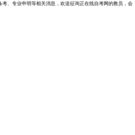
。备考、专业申明等相关消息，欢送征询正在线自考网的教员，会