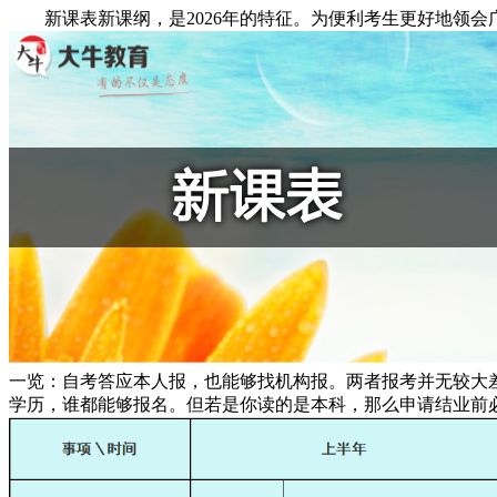
新课表新课纲，是2026年的特征。为便利考生更好地领会
一览：自考答应本人报，也能够找机构报。两者报考并无较大
学历，谁都能够报名。但若是你读的是本科，那么申请结业前