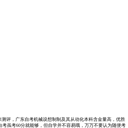
来测评，广东自考机械设想制制及其从动化本科含金量高，优胜
考虽考60分就能够，但自学并不容易哦，万万不要认为随便考