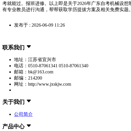
考就能过。报班进修。以上即是关于2026年广东自考机械设
有专业教员进行沟通，帮帮获取学历提拔方案及相关免费实题
发布于 : 2026-06-09 11:26
联系我们
地址：江苏省宜兴市
电话：0510-87061341 0510-87061340
邮箱：bk@163.com
邮编：214200
网址：http://www.jxskjw.com
关于我们
公司简介
产品中心