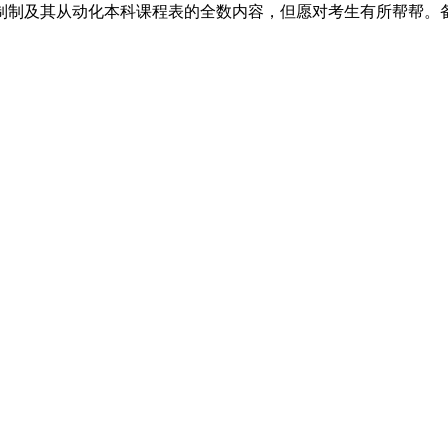
想制制及其从动化本科课程表的全数内容，但愿对考生有所帮帮
。