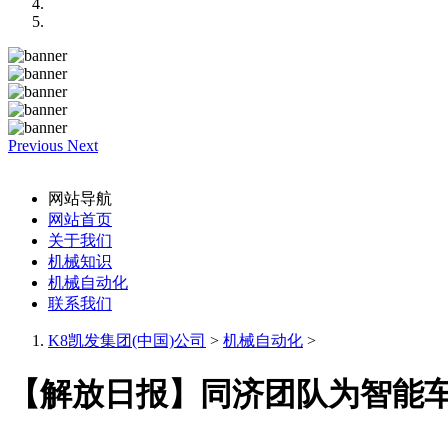
Previous
Next
网站导航
网站首页
关于我们
机械知识
机械自动化
联系我们
K8凯发集团(中国)公司
>
机械自动化
>
【解放日报】同济团队为智能