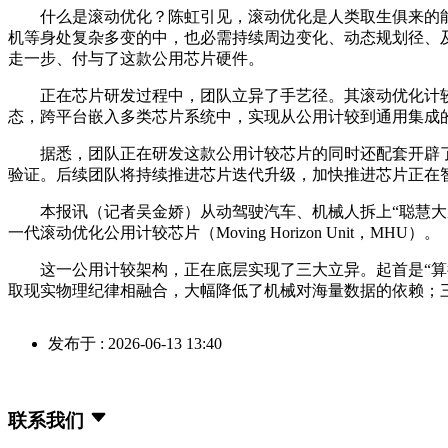
什么是滚动优化？陈虹引见，滚动优化是人类取生俱来的能力
机等身处复杂多变的中，也必需持续周边变化、动态规划径、
走一步、付与了这款公用芯片硬件。
正在芯片研发过程中，团队立异了手艺径。其滚动优化计较焦
态，跨平台嵌入多类芯片系统中，实现从公用计较到通用集成
据悉，团队正在研发这款公用计较芯片的同时还配套开辟了
验证。后续团队将持续推进芯片迭代升级，加快推进芯片正在
本报讯（记者吴金娇）从动驾驶汽车、机械人拆上“聪慧大脑
一代滚动优化公用计较芯片（Moving Horizon Unit，MHU）。
这一公用计较架构，正在底层实现了三大立异。起首是“算得
取现实物理纪律相融合，大幅降低了机械对海量数据的依赖；三
发布于 : 2026-06-13 13:40
联系我们