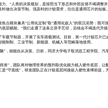
。“人类的决策规划，是按照当下形态和外部反馈不竭调整并
及时做出决策节制。强及时的计较需求，往往是通用芯片的短板
点模块兼具“公用化定制”取“通用化嵌入”的双沉劣势：既可
的底层赋能。“我们走通了这条立异手艺径，后续会不竭迭代升级
车载节制器，开展了实车搭载测试。目前，第一代计较芯片已成
智能制制、工业节制、新能源、机械人等范畴落地使用。
”，就能自从决策。日前，同济大学电子取消息工程学院、汽
准”，团队将对物理世界的预判取优化能力植入硬件底层，让配备
是“守底线”，研发团队正在计较底层间接嵌入硬性束缚前提，为