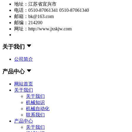
地址：江苏省宜兴市
电话：0510-87061341 0510-87061340
邮箱：bk@163.com
邮编：214200
网址：http://www.jxskjw.com
关于我们
公司简介
产品中心
网站首页
关于我们
关于我们
机械知识
机械自动化
联系我们
产品中心
关于我们