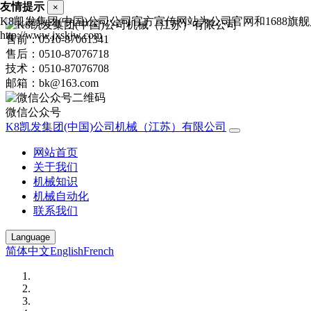
友情提示
×
K8凯发集团(中国)公司公司官方宣传网站为公司官网和1688
http://www.jxskjw.com
售前：0510-87061341
售后：0510-87076718
技术：0510-87076708
邮箱：bk@163.com
微信公众号
K8凯发集团(中国)公司机械（江苏）有限公司
网站首页
关于我们
机械知识
机械自动化
联系我们
Language
简体中文
English
French