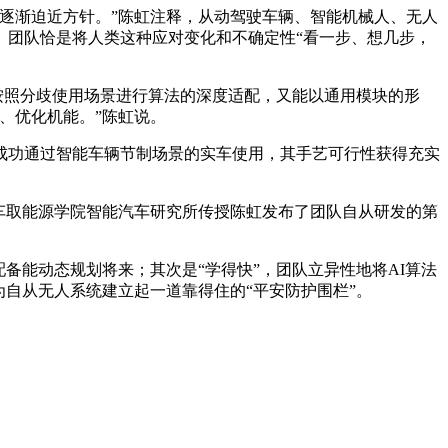
逐渐迫近方针。”陈虹注释，从动驾驶车辆、智能机械人、无人
。团队恰是将人类这种应对变化和不确定性“看一步、想几步，
按照分歧使用场景进行算法的深度适配，又能以通用模块的形
、优化机能。”陈虹说。
功通过智能车辆节制场景的实车使用，其手艺可行性获得充实
车取能源学院智能汽车研究所传授陈虹发布了团队自从研发的第
能动态规划将来；其次是“学得快”，团队立异性地将AI算法
自从无人系统建立起一道靠得住的“平安防护围栏”。