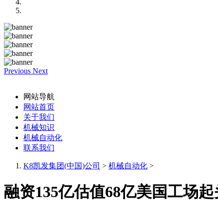
Previous
Next
网站导航
网站首页
关于我们
机械知识
机械自动化
联系我们
K8凯发集团(中国)公司
>
机械自动化
>
融资135亿估值68亿美国工场