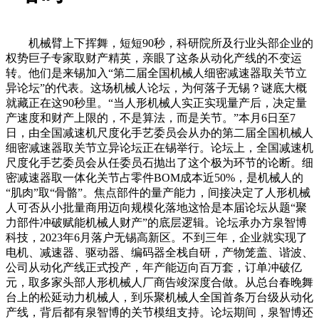
机械臂上下挥舞，短短90秒，科研院所及行业头部企业的
权势巨子专家取财产精英，亲眼了这条从动化产线的不变运
转。他们是来锡加入“第二届全国机械人细密减速器取关节立
异论坛”的代表。这场机械人论坛，为何落子无锡？谜底大概
就藏正在这90秒里。“当人形机械人实正实现量产后，决定量
产速度和财产上限的，不是算法，而是关节。”本月6日至7
日，由全国减速机尺度化手艺委员会从办的第二届全国机械人
细密减速器取关节立异论坛正在锡举行。论坛上，全国减速机
尺度化手艺委员会从任委员石抛出了这个极为环节的论断。细
密减速器取一体化关节占零件BOM成本近50%，是机械人的
“肌肉”取“骨骼”。焦点部件的量产能力，间接决定了人形机械
人可否从小批量商用迈向规模化落地这恰是本届论坛从题“聚
力部件冲破赋能机械人财产”的底层逻辑。论坛承办方泉智博
科技，2023年6月落户无锡高新区。不到三年，企业就实现了
电机、减速器、驱动器、编码器全栈自研，产物笼盖、谐波、
公司从动化产线正式投产，年产能迈向百万套，订单冲破亿
元，取多家头部人形机械人厂商告竣深度合做。从总台春晚舞
台上的松延动力机械人，到乐聚机械人全国首条万台级从动化
产线，背后都有泉智博的关节模组支持。论坛期间，泉智博还