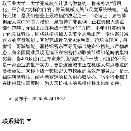
取工业大学、大学完成校企计谋合做签约，将来将以“通用
化、平台化”为标的目的，鞭策机械人关节尺度系统扶植。“选
择无锡，是我们创业上最准确的决定之一。”论坛上，泉智博
创始人兼CEO陈万楷说。泉智博并非孤例，正在机械人焦点
部件范畴，无锡正正在构成一支“冠军”方阵。本年4月签约落
户的意优科技，即将扶植机械人关节全从动出产；专注谐波减
速器的巨蟹智能，客岁完成近亿元A轮融资。论坛展现区，泉
智博、蔚瀚智能、塞特细密东西等无锡当地企业携焦点产物表
态，向全国同业展现无锡正在细密传动取关节模组范畴的集群
劣势。当400多位行业专家来到无锡的出产一线，他们的不只
是一家企业的量产实力，更是这座城市正在机械人焦点赛道的
硬核坐位。90秒下线一套细密关节模组的高效产能背后，是无
锡深耕硬科技、结构新赛道的长久耐心取决心。当全行业都正
在比拼算法高度时，为人形机械人的规模化将来供给支持。
发布于 : 2026-06-24 18:32
联系我们