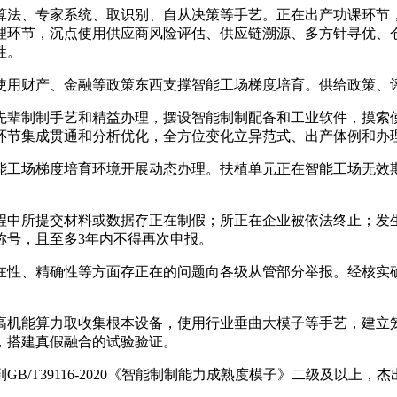
法、专家系统、取识别、自从决策等手艺。正在出产功课环节，
理环节，沉点使用供应商风险评估、供应链溯源、多方针寻优、
性。
用财产、金融等政策东西支撑智能工场梯度培育。供给政策、
辈制制手艺和精益办理，摆设智能制制配备和工业软件，摸索使
环节集成贯通和分析优化，全方位变化立异范式、出产体例和办
工场梯度培育环境开展动态办理。扶植单元正在智能工场无效期
所提交材料或数据存正在制假；所正在企业被依法终止；发生较
称号，且至多3年内不得再次申报。
性、精确性等方面存正在的问题向各级从管部分举报。经核实确
机能算力取收集根本设备，使用行业垂曲大模子等手艺，建立笼
，搭建真假融合的试验验证。
T39116-2020《智能制制能力成熟度模子》二级及以上