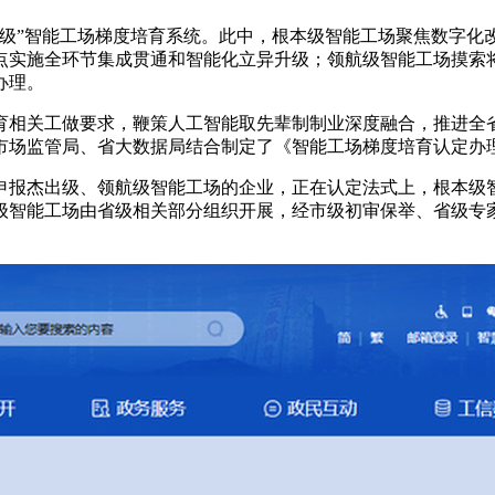
”智能工场梯度培育系统。此中，根本级智能工场聚焦数字化
点实施全环节集成贯通和智能化立异升级；领航级智能工场摸索
办理。
相关工做要求，鞭策人工智能取先辈制制业深度融合，推进全省
场监管局、省大数据局结合制定了《智能工场梯度培育认定办理法子
报杰出级、领航级智能工场的企业，正在认定法式上，根本级智
级智能工场由省级相关部分组织开展，经市级初审保举、省级专