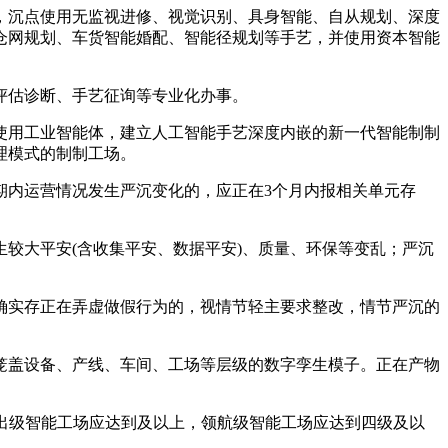
沉点使用无监视进修、视觉识别、具身智能、自从规划、深度
仓网规划、车货智能婚配、智能径规划等手艺，并使用资本智能
评估诊断、手艺征询等专业化办事。
用工业智能体，建立人工智能手艺深度内嵌的新一代智能制制
理模式的制制工场。
内运营情况发生严沉变化的，应正在3个月内报相关单元存
大平安(含收集平安、数据平安)、质量、环保等变乱；严沉
实存正在弄虚做假行为的，视情节轻主要求整改，情节严沉的
盖设备、产线、车间、工场等层级的数字孪生模子。正在产物
，杰出级智能工场应达到及以上，领航级智能工场应达到四级及以