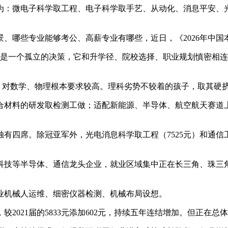
离为：微电子科学取工程、电子科学取手艺、从动化、消息平安、
哪些专业能够考公、高薪专业有哪些，近日，《2026年中国
不是一个孤立的决策，它和升学径、院校选择、职业规划慎密相
。
对数学、物理根本要求较高。理科劣势不较着的孩子，取其硬
材料的研发取检测工做；适配新能源、半导体、航空航天赛道上
席。除冠亚军外，光电消息科学取工程（7525元）和通信工
技等半导体、通信龙头企业，就业区域集中正在长三角、珠三角
机械人运维、细密仪器检测、机械布局设想。
较2021届的5833元添加602元，持续五年连结增加。但正