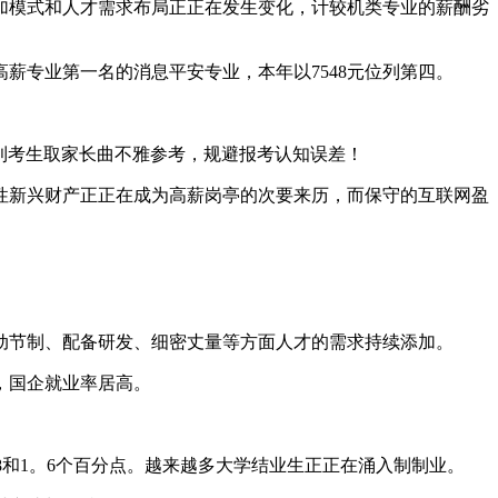
模式和人才需求布局正正在发生变化，计较机类专业的薪酬劣
高薪专业第一名的消息平安专业，本年以7548元位列第四。
利考生取家长曲不雅参考，规避报考认知误差！
新兴财产正正在成为高薪岗亭的次要来历，而保守的互联网盈
节制、配备研发、细密丈量等方面人才的需求持续添加。
，国企就业率居高。
。8和1。6个百分点。越来越多大学结业生正正在涌入制制业。