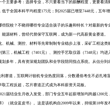
个主要参考：选择专业，不只要看当下的薪酬程度，更要看清
于全国本科平均程度175元；到2025届已增至7448元，五年
些院校？不晓得哪些专业适合孩子的乐趣和特长？对最新的专
能源材料，曾经代替保守互联网，成为新一代高薪黄金赛道。
、机械、测控、材料等先辈制制专业稳步上涨，采矿工程这类
三，机械工程（7401元）、测控手艺取仪器（7348元）均进
划多年，具有资深规划团队和全学段陪同指点系统。从估分到出
利赛道，互联网计较机专业热度回落，分数通俗考生不必扎堆
取工程反超，芯片赛道正式成为本科薪资天花板。
21届结业生月收入发觉，部门专业五年起薪增加均跨越1200元
就业蓝皮书）。这是该机构自2009年以来，持续第18年发布年