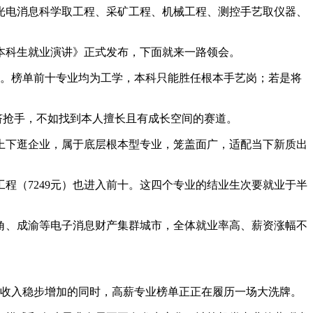
光电消息科学取工程、采矿工程、机械工程、测控手艺取仪器、
本科生就业演讲》正式发布，下面就来一路领会。
连。榜单前十专业均为工学，本科只能胜任根本手艺岗；若是将
挤抢手，不如找到本人擅长且有成长空间的赛道。
下逛企业，属于底层根本型专业，笼盖面广，适配当下新质出
程（7249元）也进入前十。这四个专业的结业生次要就业于半
、成渝等电子消息财产集群城市，全体就业率高、薪资涨幅不
在总体收入稳步增加的同时，高薪专业榜单正正在履历一场大洗牌。