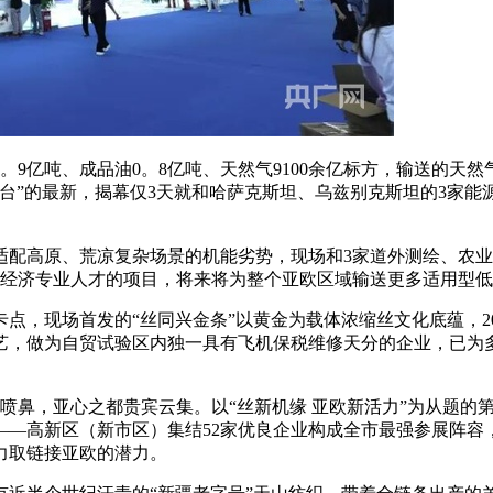
亿吨、成品油0。8亿吨、天然气9100余亿标方，输送的天然
台”的最新，揭幕仅3天就和哈萨克斯坦、乌兹别克斯坦的3家
高原、荒凉复杂场景的机能劣势，现场和3家道外测绘、农业
空经济专业人才的项目，将来将为整个亚欧区域输送更多适用型
现场首发的“丝同兴金条”以黄金为载体浓缩丝文化底蕴，20
艺，做为自贸试验区内独一具有飞机保税维修天分的企业，已为
喷鼻，亚心之都贵宾云集。以“丝新机缘 亚欧新活力”为从题的
—高新区（新市区）集结52家优良企业构成全市最强参展阵容，
力取链接亚欧的潜力。