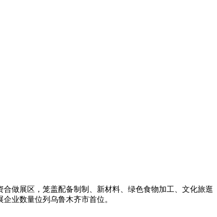
资合做展区，笼盖配备制制、新材料、绿色食物加工、文化旅逛
展企业数量位列乌鲁木齐市首位。