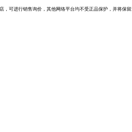
旗舰店，可进行销售询价，其他网络平台均不受正品保护，并将保留