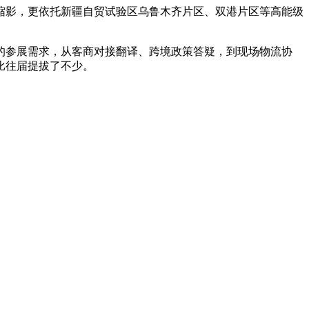
影，更依托新疆自贸试验区乌鲁木齐片区、双港片区等高能级
的参展需求，从客商对接翻译、跨境政策答疑，到现场物流协
比往届提拔了不少。