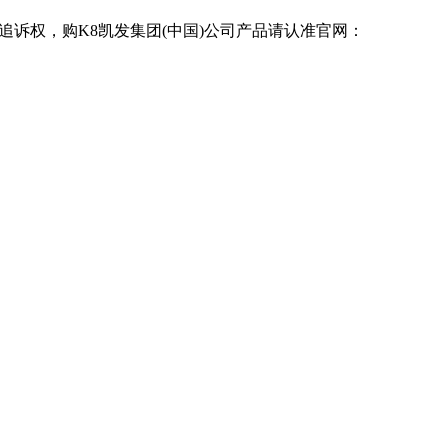
追诉权，购K8凯发集团(中国)公司产品请认准官网：