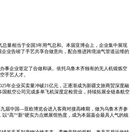
气总量相当于全国3年用气总和。本届亚博会上，企业集中展现
能源企业告竣了手艺共享合做意向，配合推进跨境油气管道运维的
办事企业签定了合做和谈。依托乌鲁木齐独有的无人机锻炼空
低空手艺人才。
25年企业买卖量冲破21亿元，正逐渐成为新疆文旅商贸深度融
多国航空公司完成多单飞机深度定检营业，持续拓展全链条航空
第九届中国—亚欧博览会进入客商对接高峰期，做为乌鲁木齐参
以“高”“新”硬实力点燃展馆热度，成为本届嘉会最具人气的核