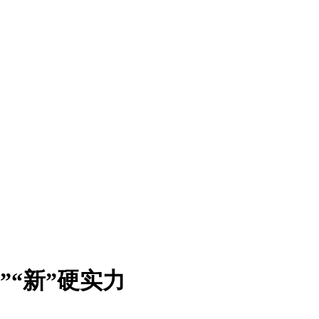
”“新”硬实力