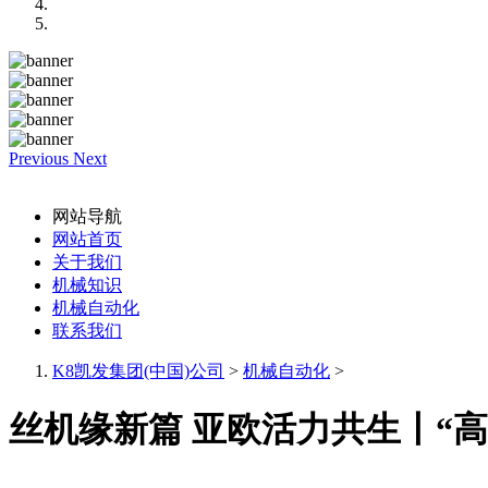
Previous
Next
网站导航
网站首页
关于我们
机械知识
机械自动化
联系我们
K8凯发集团(中国)公司
>
机械自动化
>
丝机缘新篇 亚欧活力共生丨“高