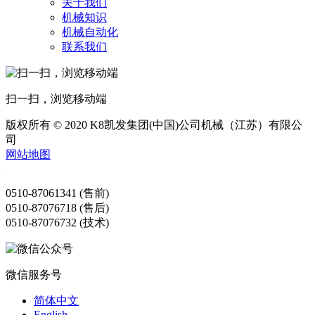
关于我们
机械知识
机械自动化
联系我们
扫一扫，浏览移动端
版权所有 © 2020 K8凯发集团(中国)公司机械（江苏）有限公
司
网站地图
0510-87061341 (售前)
0510-87076718 (售后)
0510-87076732 (技术)
微信服务号
简体中文
English