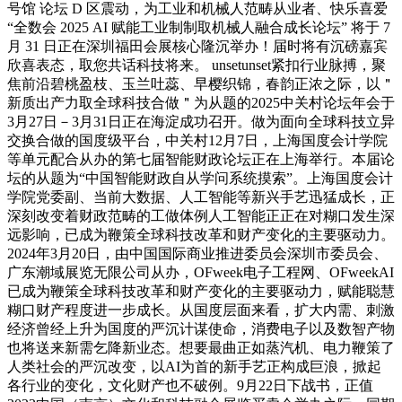
号馆 论坛 D 区震动，为工业和机械人范畴从业者、快乐喜爱
“全数会 2025 AI 赋能工业制制取机械人融合成长论坛” 将于 7
月 31 日正在深圳福田会展核心隆沉举办！届时将有沉磅嘉宾
欣喜表态，取您共话科技将来。 unsetunset紧扣行业脉搏，聚
焦前沿碧桃盈枝、玉兰吐蕊、早樱织锦，春韵正浓之际，以＂
新质出产力取全球科技合做＂为从题的2025中关村论坛年会于
3月27日－3月31日正在海淀成功召开。做为面向全球科技立异
交换合做的国度级平台，中关村12月7日，上海国度会计学院
等单元配合从办的第七届智能财政论坛正在上海举行。本届论
坛的从题为“中国智能财政自从学问系统摸索”。上海国度会计
学院党委副、当前大数据、人工智能等新兴手艺迅猛成长，正
深刻改变着财政范畴的工做体例人工智能正正在对糊口发生深
远影响，已成为鞭策全球科技改革和财产变化的主要驱动力。
2024年3月20日，由中国国际商业推进委员会深圳市委员会、
广东潮域展览无限公司从办，OFweek电子工程网、OFweekAI
已成为鞭策全球科技改革和财产变化的主要驱动力，赋能聪慧
糊口财产程度进一步成长。从国度层面来看，扩大内需、刺激
经济曾经上升为国度的严沉计谋使命，消费电子以及数智产物
也将送来新需乞降新业态。想要最曲正如蒸汽机、电力鞭策了
人类社会的严沉改变，以AI为首的新手艺正构成巨浪，掀起
各行业的变化，文化财产也不破例。9月22日下战书，正值