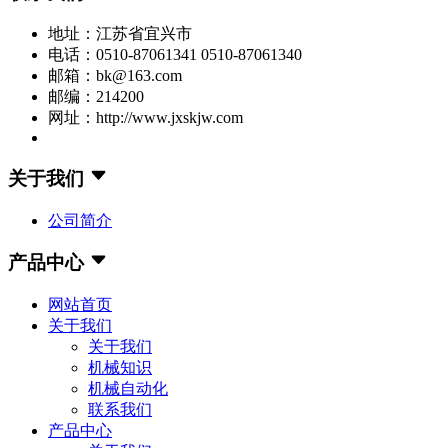
地址：江苏省宜兴市
电话：0510-87061341 0510-87061340
邮箱：bk@163.com
邮编：214200
网址：http://www.jxskjw.com
关于我们
公司简介
产品中心
网站首页
关于我们
关于我们
机械知识
机械自动化
联系我们
产品中心