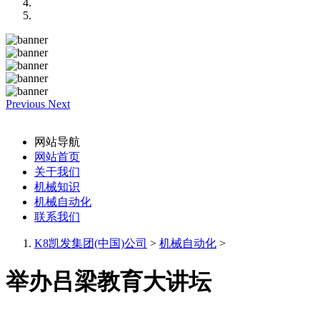
Previous
Next
网站导航
网站首页
关于我们
机械知识
机械自动化
联系我们
K8凯发集团(中国)公司
>
机械自动化
>
举办吕梁教育大讲坛