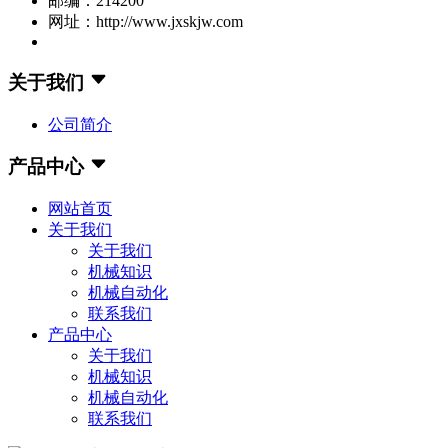
邮编：214200
网址：http://www.jxskjw.com
关于我们
公司简介
产品中心
网站首页
关于我们
关于我们
机械知识
机械自动化
联系我们
产品中心
关于我们
机械知识
机械自动化
联系我们