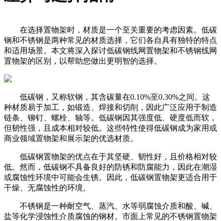
在选择置物架时，材质是一个至关重要的考虑因素。低碳
钢和不锈钢是两种常见的材质选择，它们各自具有独特的特点
和适用场景。本文将深入探讨低碳钢线网置物架和不锈钢线网
置物架的区别，以帮助您做出更明智的选择。
低碳钢，又称软钢，其含碳量在0.10%至0.30%之间。这
种材质易于加工，如锻造、焊接和切削，因此广泛应用于制造
链条、铆钉、螺栓、轴等。低碳钢因其强度低、硬度低而软，
但韧性强，且成本相对较低。这些特性使得低碳钢成为家用或
商业领域置物架和展示架的优选材质。
低碳钢置物架的优点在于其坚硬、韧性好，且价格相对较
低。然而，低碳钢不具备良好的防锈和防腐能力，因此在潮湿
或腐蚀性环境中可能会生锈。因此，低碳钢置物架更适合用于
干燥、无腐蚀性的环境。
不锈钢是一种耐空气、蒸汽、水等弱腐蚀介质和酸、碱、
盐等化学浸蚀性介质腐蚀的钢材。市面上常见的不锈钢置物架