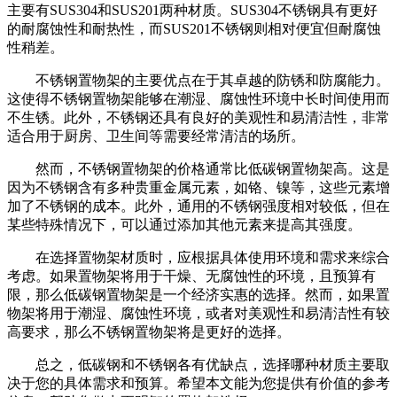
主要有SUS304和SUS201两种材质。SUS304不锈钢具有更好
的耐腐蚀性和耐热性，而SUS201不锈钢则相对便宜但耐腐蚀
性稍差。
不锈钢置物架的主要优点在于其卓越的防锈和防腐能力。
这使得不锈钢置物架能够在潮湿、腐蚀性环境中长时间使用而
不生锈。此外，不锈钢还具有良好的美观性和易清洁性，非常
适合用于厨房、卫生间等需要经常清洁的场所。
然而，不锈钢置物架的价格通常比低碳钢置物架高。这是
因为不锈钢含有多种贵重金属元素，如铬、镍等，这些元素增
加了不锈钢的成本。此外，通用的不锈钢强度相对较低，但在
某些特殊情况下，可以通过添加其他元素来提高其强度。
在选择置物架材质时，应根据具体使用环境和需求来综合
考虑。如果置物架将用于干燥、无腐蚀性的环境，且预算有
限，那么低碳钢置物架是一个经济实惠的选择。然而，如果置
物架将用于潮湿、腐蚀性环境，或者对美观性和易清洁性有较
高要求，那么不锈钢置物架将是更好的选择。
总之，低碳钢和不锈钢各有优缺点，选择哪种材质主要取
决于您的具体需求和预算。希望本文能为您提供有价值的参考