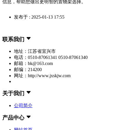
信息，帮助您做出更明智的置物架选择。
发布于 : 2025-01-13 17:55
联系我们
地址：江苏省宜兴市
电话：0510-87061341 0510-87061340
邮箱：bk@163.com
邮编：214200
网址：http://www.jxskjw.com
关于我们
公司简介
产品中心
网站首页