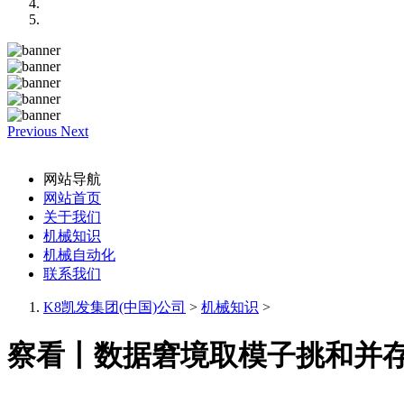
Previous
Next
网站导航
网站首页
关于我们
机械知识
机械自动化
联系我们
K8凯发集团(中国)公司
>
机械知识
>
察看丨数据窘境取模子挑和并存