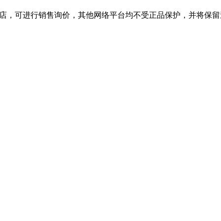
旗舰店，可进行销售询价，其他网络平台均不受正品保护，并将保留