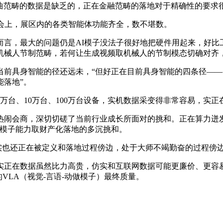
子正在垂曲范畴的数据是缺乏的，正在金融范畴的落地对于精确性的
会上，展区内的各类智能体功能齐全，数不堪数。
，最大的问题仍是AI模子没法子很好地把硬件用起来，好比
机械人节制范畴，若何让生成视频取机械人的节制模态切确对齐
具身智能的径还远未，“但好正在目前具身智能的四条径——
能落地”。
台、10万台、100万台设备，实机数据采变得非常容易，实正
闹会商，深切切磋了当前行业成长所面对的挑和。正在算力迸发
、模子能力取财产化落地的多沉挑和。
也还正在被定义和落地过程傍边，处于大师不竭勤奋的过程傍
正在数据虽然比力高贵，仿实和互联网数据可能更廉价、更容易
出的VLA（视觉-言语-动做模子）最终质量。