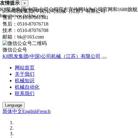
友情提示
×
K8凯发集团(中国)公司公司官方宣传网站为公司官网和1688
http://www.jxskjw.com
售前：0510-87061341
售后：0510-87076718
技术：0510-87076708
邮箱：bk@163.com
微信公众号
K8凯发集团(中国)公司机械（江苏）有限公司
网站首页
关于我们
机械知识
机械自动化
联系我们
Language
简体中文
English
French