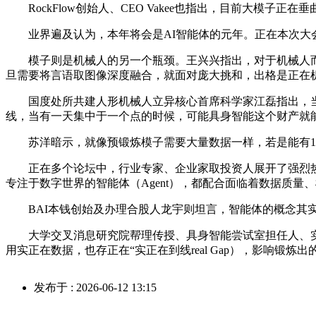
RockFlow创始人、CEO Vakee也指出，目前大模
业界遍及认为，本年将会是AI智能体的元年。正在本次大
模子则是机械人的另一个瓶颈。王兴兴指出，对于机械人而言
旦需要将言语取图像深度融合，就面对庞大挑和，出格是正在
国度处所共建人形机械人立异核心首席科学家江磊指出，当前
线，当有一天集中于一个点的时候，可能具身智能这个财产就
苏洋暗示，就像预锻炼模子需要大量数据一样，若是能有1万
正在多个论坛中，行业专家、企业家取投资人展开了强烈热
专注于数字世界的智能体（Agent），都配合面临着数据质量
BAI本钱创始及办理合股人龙宇则坦言，智能体的概念其实
大学交叉消息研究院帮理传授、具身智能尝试室担任人、实
用实正在数据，也存正在“实正在到线real Gap），影响锻炼
发布于 : 2026-06-12 13:15