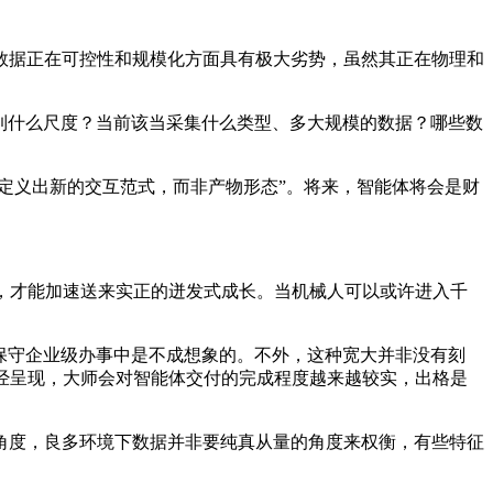
据正在可控性和规模化方面具有极大劣势，虽然其正在物理和
到什么尺度？当前该当采集什么类型、多大规模的数据？哪些数
是定义出新的交互范式，而非产物形态”。将来，智能体将会是财
，才能加速送来实正的迸发式成长。当机械人可以或许进入千
保守企业级办事中是不成想象的。不外，这种宽大并非没有刻
曾经呈现，大师会对智能体交付的完成程度越来越较实，出格是
度，良多环境下数据并非要纯真从量的角度来权衡，有些特征