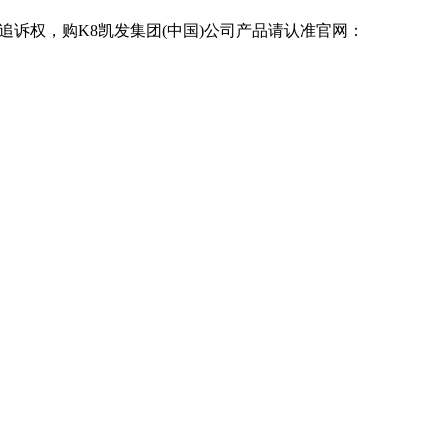
追诉权，购K8凯发集团(中国)公司产品请认准官网：