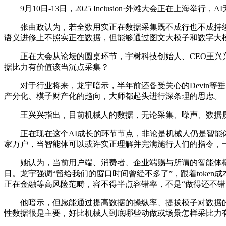
9月10日-13日，2025 Inclusion·外滩大会正在上海举
张曲政认为，若全数用实正在数据采集既不成行也不成持续
语义进修上不照实正在数据，但能够通过图文大模子和数字大
正在大会从论坛的圆桌环节，宇树科技创始人、CEO王兴兴
据比力有价值该当沉点采集？
对于行业将来，龙宇暗示，半年前还备受关心的Devin等垂
产分化、模子财产化的趋向，大师都起头进行深条理的思虑。
王兴兴指出，目前机械人的数据，无论采集、噪声、数据质
正在现在这个AI成长的环节节点，非论是机械人仍是智能体
家万户，当智能体可以或许实正理解并完满施行人们的指令，
她认为，当前用户端、消费者、企业端赐与所谓的智能体概念
日。龙宇强调“留给我们的窗口时间曾经不多了”，跟着tok
正在金融等高风险范畴，容不得半点容错率，不是“做得还不错
他暗示，但愿能通过提高数据的操纵率、提拔模子对数据的
性数据很是主要，好比机械人到底哪些动做或场景怎样采比力