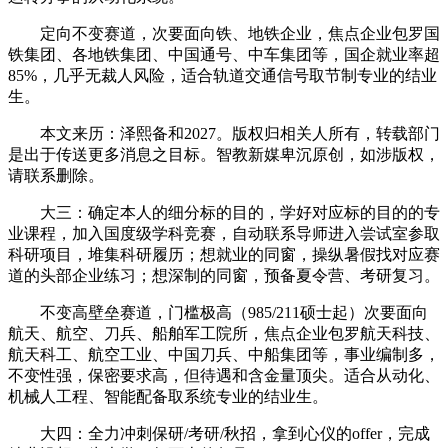
定向不变赛道，次要面向铁、地铁企业，焦点企业包罗国
铁集团、各地铁集团、中国通号、中车集团等，国企就业率超
85%，几乎无裁人风险，适合轨道交通信号取节制专业的结业
生。
本文来历：泽熙备和2027。版权归相关人所有，转载部门
是出于传送更多消息之目标。智教新媒卑沉原创，如涉版权，
请联系删除。
大三：确定本人的细分标的目的，学好对应标的目的的专
业课程，加入国度级学科竞赛，自动联系导师进入尝试室参取
科研项目，堆集科研履历；想就业的同窗，操纵暑假找对应赛
道的头部企业练习；想深制的同窗，预备夏令营、考研复习。
不变高壁垒赛道，门槛极高（985/211硕士起）次要面向
航天、航空、刀兵、船舶军工院所，焦点企业包罗航天科技、
航天科工、航空工业、中国刀兵、中船集团等，事业编制多，
不变性强，保密要求高，但待遇和含金量顶尖。适合从动化、
机械人工程、智能配备取系统专业的结业生。
大四：全力冲刺保研/考研/秋招，拿到心仪的offer，完成