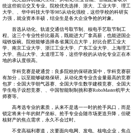
统这些前沿交叉专业。院校优先选择、浙大、工业大学、理工
大学、、华中科技大学等985从动化强校，这些学校的科研实
力强，就业资本丰硕，结业生是各大企业争抢的对象。
首选从动化、轨道交通信号取节制、核电手艺取节制工
程。这三个专业性价比最高，既能进大厂拿高薪，也能进国企
端铁饭碗。院校能够选择各省属沉点大学，好比合肥工业大
学、南京工业大学、浙江工业大学、广东工业大学、上海理工
大学、燕山大学、太道理工等，这些学校的从动化专业正在本
地的承认度很高。
学科竞赛是硬通货：良多院校的保研政策中，学科竞赛获
有加分，以至能够破格保研。从动化类专业含金量最高的竞赛
包罗：全国大学朝气器赛、全国大学生数学建模竞赛、全国大
学生电子设想竞赛、、中国智能制制挑和赛RoboMaster机甲大
师赛等。
高考选专业的素质，从来不是逃一一时的抢手风口，而是
锁定将来十年的财产坐标。抢手专业会随市场更迭升降，但硬
核财产的焦点需求，永久不会过时。
不变高福利赛道，次要面向电网、发电、核电企业，焦点