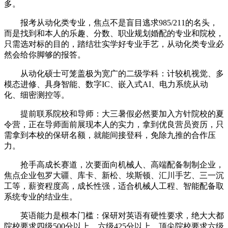
多。
报考从动化类专业，焦点不是盲目逃求985/211的名头，
而是找到和本人的乐趣、分数、职业规划婚配的专业和院校，
只需选对标的目的，踏结壮实学好专业手艺，从动化类专业必
然会给你脚够的报答。
从动化硕士可笼盖极为宽广的二级学科：计较机视觉、多
模态进修、具身智能、数字IC、嵌入式AI、电力系统从动
化、细密测控等。
提前联系院校和导师：大三暑假必然要加入方针院校的夏
令营，正在导师面前展现本人的实力，拿到优良营员资历，只
需拿到本校的保研名额，就能间接登科，免除九推的合作压
力。
抢手高成长赛道，次要面向机械人、高端配备制制企业，
焦点企业包罗大疆、库卡、新松、埃斯顿、汇川手艺、三一沉
工等，薪资程度高，成长性强，适合机械人工程、智能配备取
系统专业的结业生。
英语能力是根本门槛：保研对英语有硬性要求，绝大大都
院校要求四级500分以上、六级425分以上，顶尖院校要求六级