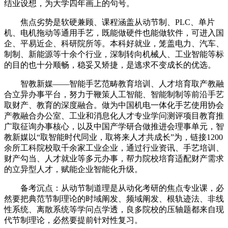
结业设想，为大学四年画上的句号。
焦点劣势是软硬兼顾、课程涵盖从动节制、PLC、单片
机、电机拖动等通用手艺，既能做硬件也能做软件，可进入国
企、平易近企、科研院所等。本科好就业，笼盖电力、汽车、
制制、新能源等十余个行业，深制转向机械人、工业智能等标
的目的也十分顺畅，稳妥又矫捷，是逃求不变成长的优选。
智教新媒——智能手艺范畴教育培训、人才培育取产教融
合立异办事平台，努力于鞭策人工智能、智能制制等前沿手艺
取财产、教育的深度融合。做为中国机电一体化手艺使用协会
产教融合办公室、工业和消息化人才专业学问测评项目教育推
广取征询办事核心，以及中国产学研合做推进会理事单元，智
教新媒以“取智能时代同业，取将来人才共成长”为，链接1200
余所工科院校取千余家工业企业，通过行业资讯、手艺培训、
财产勾当、人才就业等多元办事，帮力院校培育适配财产需求
的立异型人才，赋能企业智能化升级。
备考沉点：从动节制道理是从动化考研的焦点专业课，必
然要把典范节制理论的时域阐发、频域阐发、根轨迹法、非线
性系统、离散系统等学问点学透，良多院校的压轴题都来自现
代节制理论，必然要提前针对性复习。