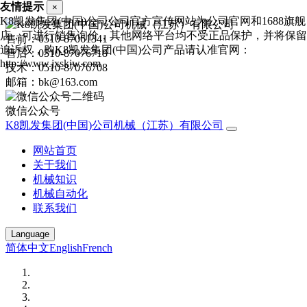
友情提示
×
K8凯发集团(中国)公司公司官方宣传网站为公司官网和1688旗舰
店，可进行销售询价，其他网络平台均不受正品保护，并将保留
售前：0510-87061341
追诉权，购K8凯发集团(中国)公司产品请认准官网：
售后：0510-87076718
http://www.jxskjw.com
技术：0510-87076708
邮箱：bk@163.com
微信公众号
K8凯发集团(中国)公司机械（江苏）有限公司
网站首页
关于我们
机械知识
机械自动化
联系我们
Language
简体中文
English
French