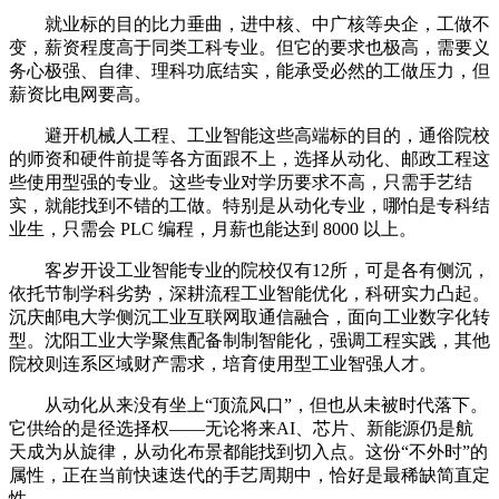
就业标的目的比力垂曲，进中核、中广核等央企，工做不
变，薪资程度高于同类工科专业。但它的要求也极高，需要义
务心极强、自律、理科功底结实，能承受必然的工做压力，但
薪资比电网要高。
避开机械人工程、工业智能这些高端标的目的，通俗院校
的师资和硬件前提等各方面跟不上，选择从动化、邮政工程这
些使用型强的专业。这些专业对学历要求不高，只需手艺结
实，就能找到不错的工做。特别是从动化专业，哪怕是专科结
业生，只需会 PLC 编程，月薪也能达到 8000 以上。
客岁开设工业智能专业的院校仅有12所，可是各有侧沉，
依托节制学科劣势，深耕流程工业智能优化，科研实力凸起。
沉庆邮电大学侧沉工业互联网取通信融合，面向工业数字化转
型。沈阳工业大学聚焦配备制制智能化，强调工程实践，其他
院校则连系区域财产需求，培育使用型工业智强人才。
从动化从来没有坐上“顶流风口”，但也从未被时代落下。
它供给的是径选择权——无论将来AI、芯片、新能源仍是航
天成为从旋律，从动化布景都能找到切入点。这份“不外时”的
属性，正在当前快速迭代的手艺周期中，恰好是最稀缺简直定
性。