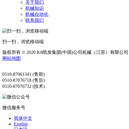
关于我们
机械知识
机械自动化
联系我们
扫一扫，浏览移动端
版权所有 © 2020 K8凯发集团(中国)公司机械（江苏）有限公司
网站地图
0510-87061341 (售前)
0510-87076718 (售后)
0510-87076732 (技术)
微信服务号
简体中文
English