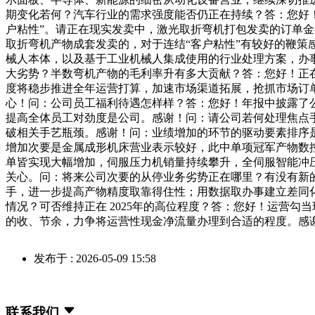
期变化若何？汽车行业的需求强度能否仍正在持续？答：您好！
户粘性”。请正在现实发卖中，激光取折弯机打包发卖的订单
取折弯机产物成套发卖的，对于连结“客户粘性”有较好的鞭
械人本体，以及基于工业机械人集成使用的行业处理方案，办
大劣势？半数弯机产物的毛利率升有多大贡献？答：您好！正
度将稳步推进全年运营打算，加速市场渠道拓展，抢抓市场订
心！问：公司员工福利待遇怎样样？答：您好！年报中披露了公司薪酬
提高全体员工对劲度是公司。感谢！问：请公司若何处理焦点手
破相关手艺瓶颈。感谢！问：业绩增加的环节的驱动要素排序是
增加次要是金属成形机床营业表示较好，此中单项冠军产物数
单皆实现大幅增加，伺服压力机销量持续攀升，全伺服智能冲
关心。问：将来公司次要的从停业务劣势正在哪里？有没有新的方案
手，进一步提高产物精度取靠得住性；用数据取办事建立差同化壁
情况？可否维持正在 2025年的高位程度？答：您好！运营
的收、节余，力争将运营性现金净流量办理到合适的程度。感
发布于 : 2026-05-09 15:58
联系我们