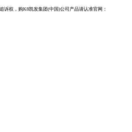
追诉权，购K8凯发集团(中国)公司产品请认准官网：