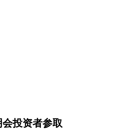
明会投资者参取